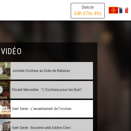
Dirècte
04
h:
07
m:
49
s
La rumba gitana
Laurenç Cavaliè e lo Caporal Bartàs
 VIDÉO
Lo Congrès
Jornada Occitana au licèu de Rabairac
Florant Mercadier - "L'Occitanie pour les Nuls"
Sent Seren - L'ensenhament de l'occitan
Sent Seren - Encontre amb Estève Clerc