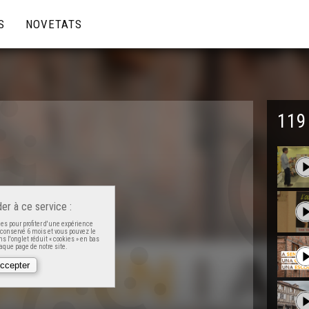
S
NOVETATS
119
er à ce service :
es pour profiter d'une expérience
t conservé 6 mois et vous pouvez le
s l'onglet réduit « cookies » en bas
que page de notre site.