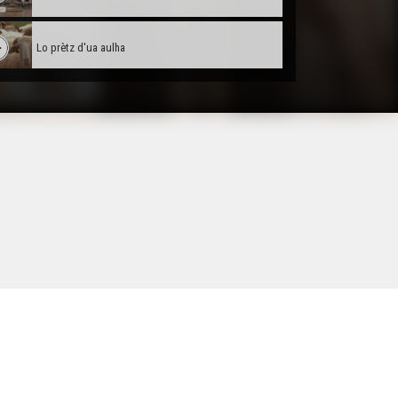
Lo prètz d'ua aulha
Vrenhas, biò e Brexit
Lo rambalh de la Sent Martin
Familha en lenga a Garlin
La formacion " Ensenhar"
Las Jornadas regionalas
Iniciativa Dus