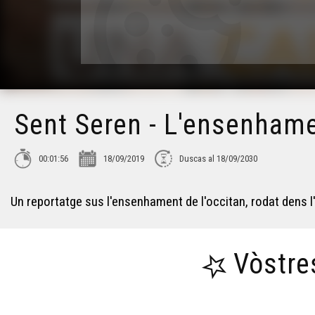
Sent Seren - L'ensenhame
00:01:56
18/09/2019
Duscas al 18/09/2030
Un reportatge sus l'ensenhament de l'occitan, rodat dens 
Vòstre