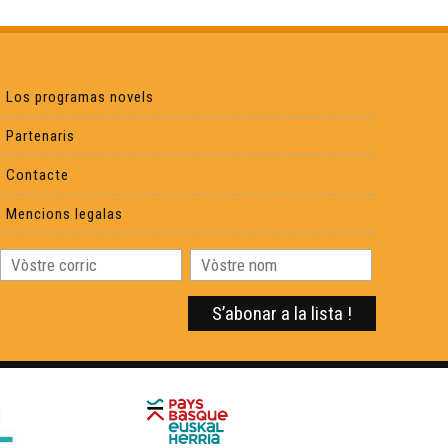
Sébastien Péjou, jornalista e païsan
Los programas novels
Dictada occitana a l'escòla
Partenaris
Contacte
L'enquèsta sociolingüistica sus la lenga occitana
Mencions legalas
Calandreta Lauragués
La Tuta d'òc
Macarel