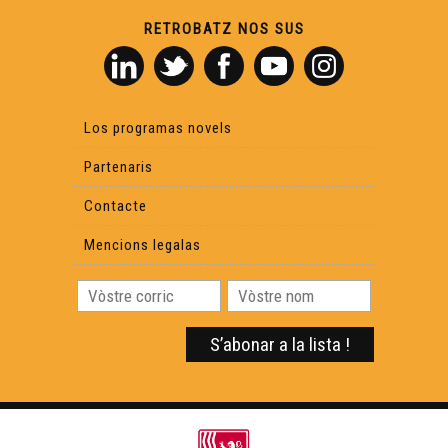
RETROBATZ NOS SUS
Sent Seren - L'ensenhament de l'occitan
Sent Seren - Encontre amb Estève Clerc
Los programas novels
Lo prètz d'ua aulha
Partenaris
Contacte
Vrenhas, biò e Brexit
Mencions legalas
Lo rambalh de la Sent Martin
Familha en lenga a Garlin
La formacion " Ensenhar"