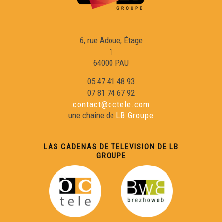
OC KAY - Macking OFF
6, rue Adoue, Étage
Villegalhenc - Après los aigats
1
64000 PAU
La rumba gitana
05 47 41 48 93
07 81 74 67 92
contact@octele.com
Laurenç Cavaliè e lo Caporal Bartàs
une chaine de
LB Groupe
Lo Congrès
LAS CADENAS DE TELEVISION DE LB
GROUPE
Jornada Occitana au licèu de Rabairac
Florant Mercadier - "L'Occitanie pour les Nuls"