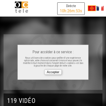
Laàs : Centre del monde ?
Dirècte
10
h:
26
m:
53
s
Carcassona l'occitana
Visita deu Castèth de Morlana
Adishatz & Co
Pour accéder à ce service :
Nous utilisons des cookies pour profiter d'une expérience
optimisée, votre choix est conservé 6 mois et vous pouvez le
Pastorala aussalesa
modifier à tout moment dans l'onglet réduit « cookies » en bas
à gauche de chaque page de notre site.
Hestiv'off
Sent Merd, petita comuna rurau
119 VIDÉO