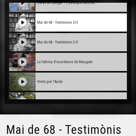
Garas en dangèr ? L'exemple lemosin
Mai de 68 - Testimònis 3/3
Mai de 68 - Testimònis 2/3
La fabrica d'acordeons de Maugein
Visita per l'Auda
Pastorala
Conservatòri deus legumes ancians deu Bearn
Mai de 68 - Testimònis