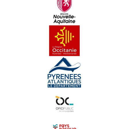
Sent Seren - L'ensenhament de l'occitan
Sent Seren - Encontre amb Estève Clerc
Lo prètz d'ua aulha
Vrenhas, biò e Brexit
Lo rambalh de la Sent Martin
Familha en lenga a Garlin