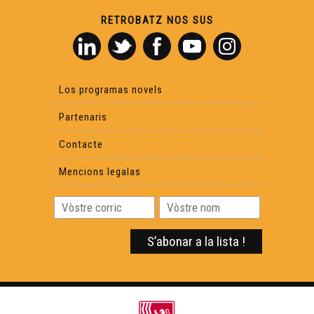
RETROBATZ NOS SUS
OC KAY - Macking OFF
Villegalhenc - Après los aigats
Los programas novels
Partenaris
La rumba gitana
Contacte
Mencions legalas
Laurenç Cavaliè e lo Caporal Bartàs
Lo Congrès
Jornada Occitana au licèu de Rabairac
Florant Mercadier - "L'Occitanie pour les Nuls"