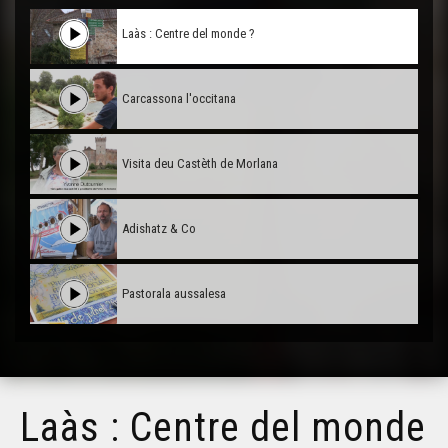
Laàs : Centre del monde ?
Carcassona l'occitana
Visita deu Castèth de Morlana
Adishatz & Co
Pastorala aussalesa
Hestiv'off
Laàs : Centre del monde
Sent Merd, petita comuna rurau