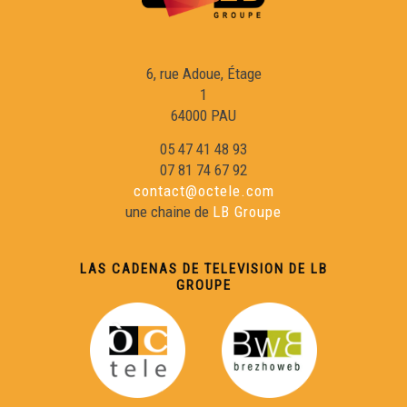
Víver de la sua produccion : ua bòrda en Corrèsa
6, rue Adoue, Étage
1
La Bibliotèca Francofòna Multimedia de Lemòtges
64000 PAU
05 47 41 48 93
Mai de 68 - Testimònis 1/3
07 81 74 67 92
contact@octele.com
une chaine de
LB Groupe
A la descobèrta deu CAP'ÒC
LAS CADENAS DE TELEVISION DE LB
Agricultura : amb o sens produits fitosanitaris ?
GROUPE
Dos cònsols e lo Grand Débat
Los Comelodians