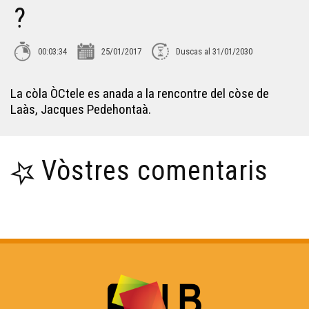
?
Garas en dangèr ? L'exemple lemosin
00:03:34
25/01/2017
Duscas al 31/01/2030
Mai de 68 - Testimònis 3/3
La còla ÒCtele es anada a la rencontre del còse de
Laàs, Jacques Pedehontaà.
Mai de 68 - Testimònis 2/3
Vòstres comentaris
La fabrica d'acordeons de Maugein
Visita per l'Auda
Pastorala
Conservatòri deus legumes ancians deu Bearn