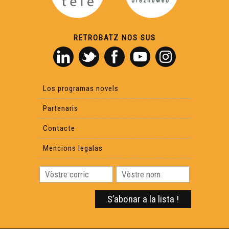
Laurenç Cavaliè e lo Caporal Bartàs
RETROBATZ NOS SUS
Lo Congrès
Jornada Occitana au licèu de Rabairac
Los programas novels
Florant Mercadier - "L'Occitanie pour les Nuls"
Partenaris
Contacte
Sent Seren - L'ensenhament de l'occitan
Mencions legalas
Sent Seren - Encontre amb Estève Clerc
Lo prètz d'ua aulha