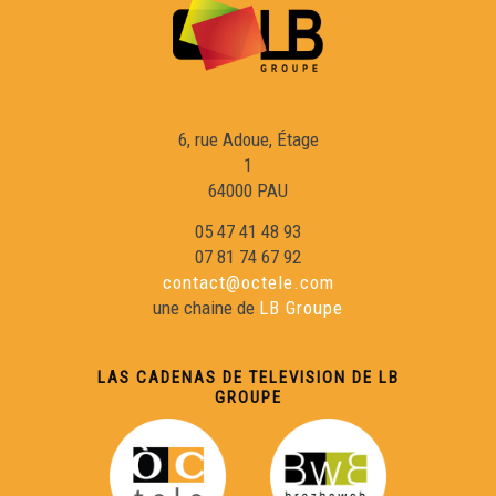
A la descobèrta deu CAP'ÒC
Agricultura : amb o sens produits fitosanitaris ?
6, rue Adoue, Étage
Dos cònsols e lo Grand Débat
1
64000 PAU
Los Comelodians
05 47 41 48 93
07 81 74 67 92
contact@octele.com
OC KAY - Macking OFF
une chaine de
LB Groupe
Villegalhenc - Après los aigats
LAS CADENAS DE TELEVISION DE LB
GROUPE
La rumba gitana