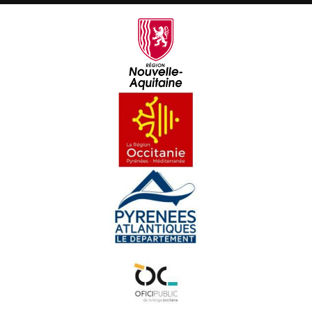
Vrenhas, biò e Brexit
Lo rambalh de la Sent Martin
Familha en lenga a Garlin
La formacion " Ensenhar"
Las Jornadas regionalas
Iniciativa Dus
Sébastien Péjou, jornalista e païsan