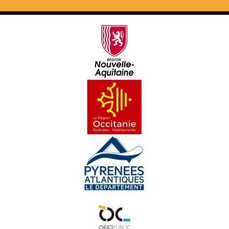
L'improvisacion, une istòria anciana - Reportatge
Hestiv'Òc - Best-of
Lo Congrès Permanent de la Lenga Occitana, 10 ans -
REportatge
Hart Brut - Reportatge
La Ciutat : visita de François Bayrou - Reportatge
Toponimia de las Pireneas - Reportatge
L'òbra de Sèrgi Javaloyès au còr de las lengas -
Reportatge