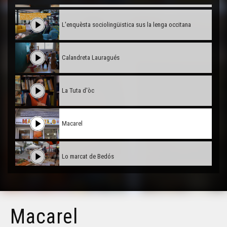
L'enquèsta sociolingüistica sus la lenga occitana
Calandreta Lauragués
La Tuta d'òc
Macarel
Lo marcat de Bedós
Aspa : lo retorn deus toristas ?
Macarel
Los panèls bilingües en Garona-Nauta