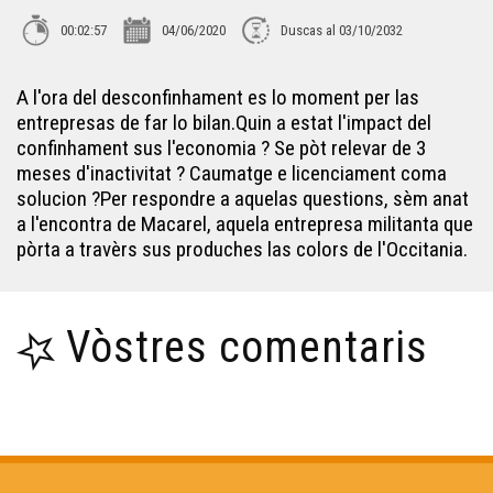
00:02:57
04/06/2020
Duscas al 03/10/2032
L'Associacion per lo Manten d'una Agricultura Paisana
A l'ora del desconfinhament es lo moment per las
entrepresas de far lo bilan.Quin a estat l'impact del
Ernest Gabard
confinhament sus l'economia ? Se pòt relevar de 3
meses d'inactivitat ? Caumatge e licenciament coma
solucion ?Per respondre a aquelas questions, sèm anat
Quan braman los cèrvis - Reportatge
a l'encontra de Macarel, aquela entrepresa militanta que
pòrta a travèrs sus produches las colors de l'Occitania.
Linguatec - Reportatge
Vòstres comentaris
Los circuits bracs en Bigòrra - Reportatge
En cò vòstre : La Tiny House - Reportatge
Un cònsol fàcia a la pandemia - Reportatge