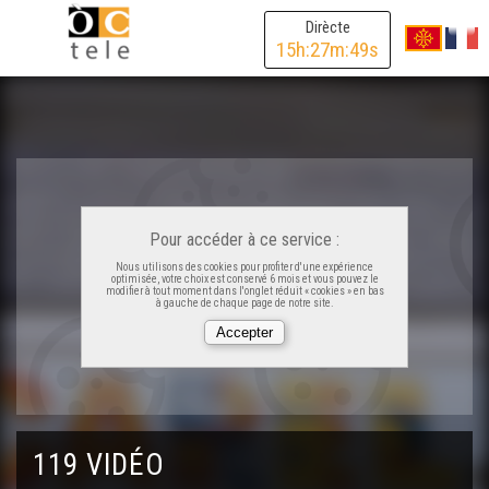
Dirècte
15
h:
27
m:
49
s
Lo rambalh de la Sent Martin
Familha en lenga a Garlin
La formacion " Ensenhar"
Pour accéder à ce service :
Las Jornadas regionalas
Nous utilisons des cookies pour profiter d'une expérience
optimisée, votre choix est conservé 6 mois et vous pouvez le
modifier à tout moment dans l'onglet réduit « cookies » en bas
à gauche de chaque page de notre site.
Iniciativa Dus
Sébastien Péjou, jornalista e païsan
119 VIDÉO
Dictada occitana a l'escòla