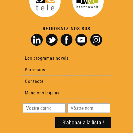
Téner un restaurant en 2021 - Reportatge
L'espaci occitan carcinòl - Reportatge
RETROBATZ NOS SUS
Lo Jaç - Reportatge
Radio Occitania, emission especiala al Bikini -
Los programas novels
Reportatge
Partenaris
Total Festum - Reportatge
Contacte
Mencions legalas
Massilia Sound System es de retorn ! - Reportatge
Francis Cabrel e la Calandreta de Peçac - Reportatge