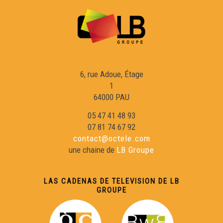
Juranson : l'annada d'un vinhèr - Reportatge
Radio Oloron - Reportatge
6, rue Adoue, Étage
1
Grandir dab la cultura - Reportatge
64000 PAU
05 47 41 48 93
07 81 74 67 92
L'Ostal Occitan de Vilafranca - Reportatge
contact@octele.com
une chaine de
LB Groupe
La reobertura de la Topina - Reportatge
LAS CADENAS DE TELEVISION DE LB
GROUPE
Los rescontres occitans de Tence