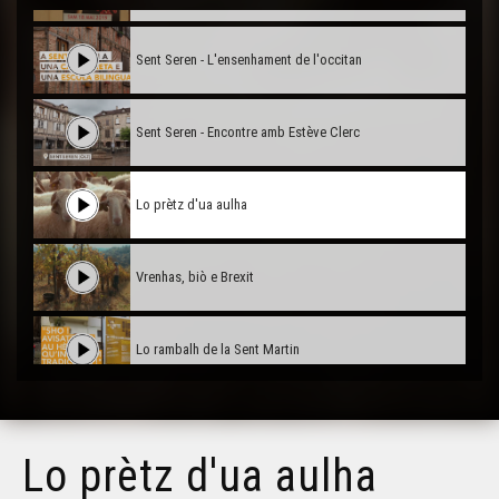
Sent Seren - L'ensenhament de l'occitan
Sent Seren - Encontre amb Estève Clerc
Lo prètz d'ua aulha
Vrenhas, biò e Brexit
Lo rambalh de la Sent Martin
Familha en lenga a Garlin
Lo prètz d'ua aulha
La formacion " Ensenhar"