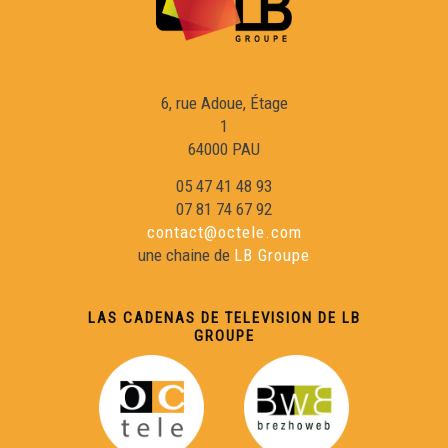
La Tuta d'òc
Macarel
6, rue Adoue, Étage
1
Lo marcat de Bedós
64000 PAU
05 47 41 48 93
Aspa : lo retorn deus toristas ?
07 81 74 67 92
contact@octele.com
une chaine de
LB Groupe
Los panèls bilingües en Garona-Nauta
LAS CADENAS DE TELEVISION DE LB
L'Associacion per lo Manten d'una Agricultura Paisana
GROUPE
Ernest Gabard