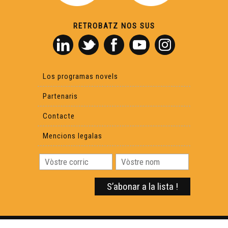
Quan braman los cèrvis - Reportatge
RETROBATZ NOS SUS
Linguatec - Reportatge
Los circuits bracs en Bigòrra - Reportatge
Los programas novels
Partenaris
En cò vòstre : La Tiny House - Reportatge
Contacte
Mencions legalas
Un cònsol fàcia a la pandemia - Reportatge
Juranson : l'annada d'un vinhèr - Reportatge
Radio Oloron - Reportatge