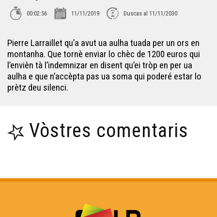
00:02:56
11/11/2019
Duscas al 11/11/2030
Las Jornadas regionalas
Pierre Larraillet qu’a avut ua aulha tuada per un ors en
montanha. Que tornè enviar lo chèc de 1200 euros qui
Iniciativa Dus
l’envièn tà l’indemnizar en disent qu’ei tròp en per ua
aulha e que n’accèpta pas ua soma qui poderé estar lo
prètz deu silenci.
Sébastien Péjou, jornalista e païsan
Vòstres comentaris
Dictada occitana a l'escòla
L'enquèsta sociolingüistica sus la lenga occitana
Calandreta Lauragués