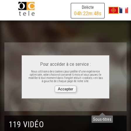
Dirècte
04
h:
22
m:
48
s
OC KAY - Macking OFF
Villegalhenc - Après los aigats
La rumba gitana
Pour accéder à ce service :
Laurenç Cavaliè e lo Caporal Bartàs
Nous utilisons des cookies pour profiter d'une expérience
optimisée, votre choix est conservé 6 mois et vous pouvez le
modifier à tout moment dans l'onglet réduit « cookies » en bas
à gauche de chaque page de notre site.
Lo Congrès
Jornada Occitana au licèu de Rabairac
Sous-titres
119 VIDÉO
Florant Mercadier - "L'Occitanie pour les Nuls"