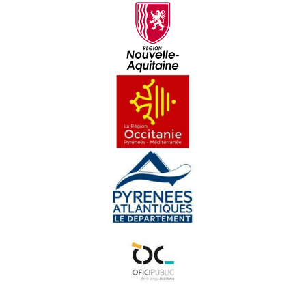
Grandir dab la cultura - Reportatge
L'Ostal Occitan de Vilafranca - Reportatge
La reobertura de la Topina - Reportatge
Los rescontres occitans de Tence
Téner un restaurant en 2021 - Reportatge
L'espaci occitan carcinòl - Reportatge
Lo Jaç - Reportatge