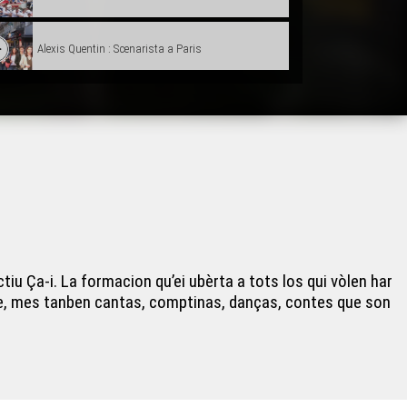
Alexis Quentin : Scenarista a Paris
Forum dels mestièrs
Conta'm : A la descobèrta deu doblatge
Hestiv'Òc
 Ça-i. La formacion qu’ei ubèrta a tots los qui vòlen har
Castellers Catalans
ide, mes tanben cantas, comptinas, danças, contes que son
Collegians e Roman nacionau
Laàs : Centre del monde ?