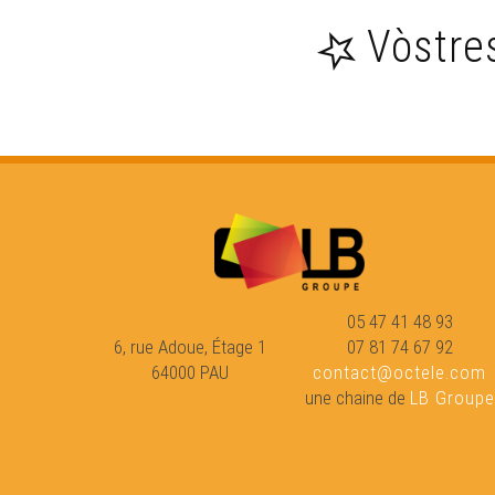
Vòstre
05 47 41 48 93
6, rue Adoue, Étage 1
07 81 74 67 92
64000 PAU
contact@octele.com
une chaine de
LB Groupe