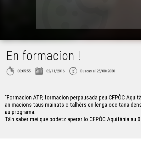
En formacion !
00:05:55
02/11/2016
Duscas al 25/08/2030
“Formacion ATP, formacion perpausada peu CFPÒC Aquitània
animacions taus mainats o talhèrs en lenga occitana dens
au programa.
Tà’n saber mei que podetz aperar lo CFPÒC Aquitània au 