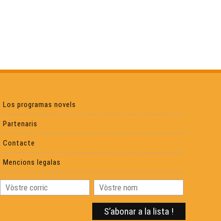
Carcassona l'occitana
Visita deu Castèth de Morlana
Adishatz & Co
Los programas novels
Partenaris
Pastorala aussalesa
Contacte
Hestiv'off
Mencions legalas
Sent Merd, petita comuna rurau