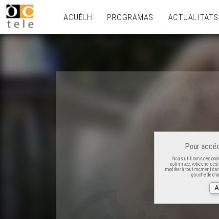
ACUÈLH
PROGRAMAS
ACTUALITATS
Pour accéd
Nous utilisons des cooki
optimisée, votre choix es
modifier à tout moment dans
gauche de cha