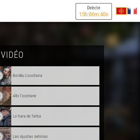
Dirècte
15
h:
06
m:
40
s
 VIDÉO
En formacion !
Bordèu L'occitana
Albi l'occitane
Lo hara de Tarba
Las Ajustas setòrias