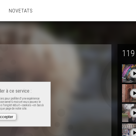
NOVETATS
119
er à ce service :
es pour profiter d'une expérience
t conservé 6 mois et vous pouvez le
 l'onglet réduit « cookies » en bas à
que page de notre site.