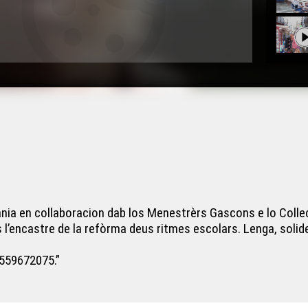
 en collaboracion dab los Menestrèrs Gascons e lo Collectiu
 l’encastre de la refòrma deus ritmes escolars. Lenga, sol
0559672075.”