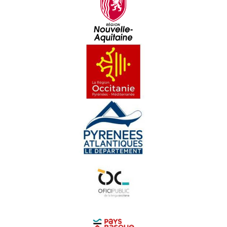
Los panèls bilingües en Garona-Nauta
L'Associacion per lo Manten d'una Agricultura
Paisana
Ernest Gabard
Quan braman los cèrvis - Reportatge
Linguatec - Reportatge
Los circuits bracs en Bigòrra - Reportatge
En cò vòstre : La Tiny House - Reportatge