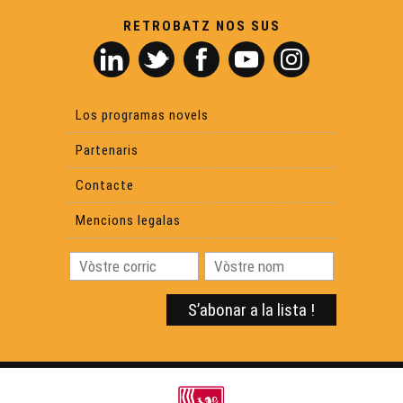
Dictada occitana a l'escòla
RETROBATZ NOS SUS
L'enquèsta sociolingüistica sus la lenga occitana
Los programas novels
Calandreta Lauragués
Partenaris
Contacte
La Tuta d'òc
Mencions legalas
Macarel
Lo marcat de Bedós
Aspa : lo retorn deus toristas ?