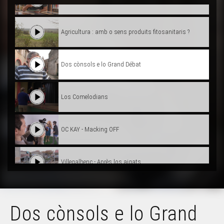
Agricultura : amb o sens produits fitosanitaris ?
Dos cònsols e lo Grand Débat
Los Comelodians
OC KAY - Macking OFF
Villegalhenc - Après los aigats
La rumba gitana
Dos cònsols e lo Grand