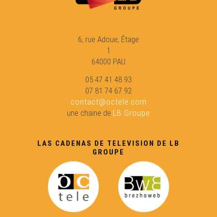
Vrenhas, biò e Brexit
Lo rambalh de la Sent Martin
6, rue Adoue, Étage
1
64000 PAU
Familha en lenga a Garlin
05 47 41 48 93
07 81 74 67 92
La formacion " Ensenhar"
contact@octele.com
une chaine de
LB Groupe
Las Jornadas regionalas
LAS CADENAS DE TELEVISION DE LB
GROUPE
Iniciativa Dus
Sébastien Péjou, jornalista e païsan