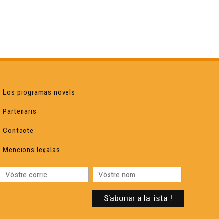
Laàs : Centre del monde ?
Carcassona l'occitana
Visita deu Castèth de Morlana
Los programas novels
Partenaris
Adishatz & Co
Contacte
Mencions legalas
Pastorala aussalesa
Hestiv'off
Sent Merd, petita comuna rurau