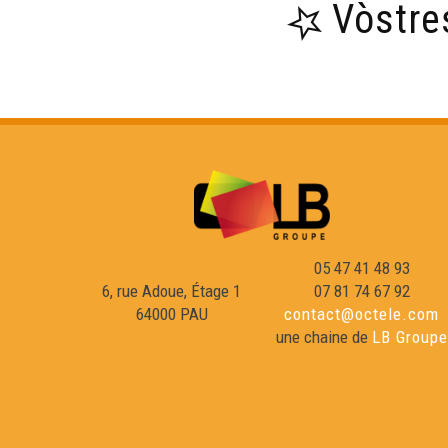
Vòstre
05 47 41 48 93
6, rue Adoue, Étage 1
07 81 74 67 92
64000 PAU
contact@octele.com
une chaine de
LB Groupe