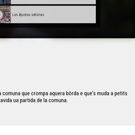
Las Ajustas setòrias
Alexis Quentin : Scenarista a Paris
Forum dels mestièrs
Conta'm : A la descobèrta deu doblatge
7, la comuna que crompa aquera bòrda e que's muda a petits
Hestiv'Òc
 gavida ua partida de la comuna.
Castellers Catalans
Collegians e Roman nacionau