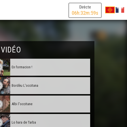
Dirècte
06
h:
32
m:
59
s
 VIDÉO
En formacion !
Bordèu L'occitana
Albi l'occitane
Lo hara de Tarba