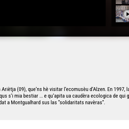
n Ariètja (09), que'ns hè visitar l'ecomusèu d'Alzen. En 199
qus s'i mia bestiar ... e qu'apita ua caudèra ecologica de qui
at a Montgualhard sus las "solidaritats navèras".